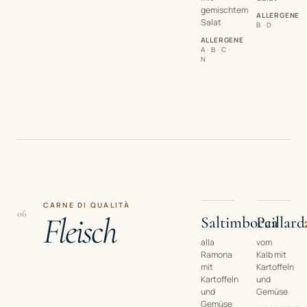
gemischtem
ALLERGENE
Salat
B · D
ALLERGENE
A · B · C ·
N
CARNE DI QUALITÀ
06
Fleisch
Saltimbocca
Paillard
alla
vom
Ramona
Kalb mit
mit
Kartoffeln
Kartoffeln
und
und
Gemüse
Gemüse