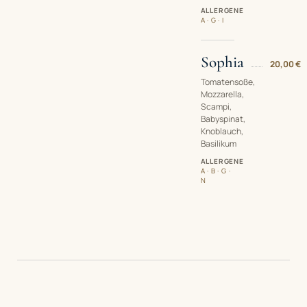
ALLERGENE
A · G · I
Sophia
20,00 €
Tomatensoße,
Mozzarella,
Scampi,
Babyspinat,
Knoblauch,
Basilikum
ALLERGENE
A · B · G ·
N