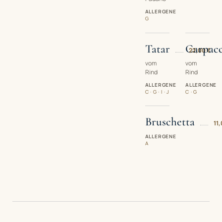
ALLERGENE
G
Tatar
Carpacc
22,00 €
vom
vom
Rind
Rind
ALLERGENE
ALLERGENE
C · G · I · J
C · G
Bruschetta
11
ALLERGENE
A