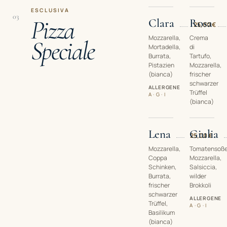
ESCLUSIVA
03
Pizza
Clara
Rosa
25,00 €
Mozzarella,
Crema
Speciale
Mortadella,
di
Burrata,
Tartufo,
Pistazien
Mozzarella,
(bianca)
frischer
schwarzer
ALLERGENE
Trüffel
A · G · I
(bianca)
Lena
Giulia
25,00 €
Mozzarella,
Tomatensoße
Coppa
Mozzarella,
Schinken,
Salsiccia,
Burrata,
wilder
frischer
Brokkoli
schwarzer
ALLERGENE
Trüffel,
A · G · I
Basilikum
(bianca)