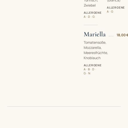
Tunfisch,
(bianca)
Zwiebel
ALLERGENE
A · G
ALLERGENE
A · D · G
Mariella
18,00 
Tomatensoße,
Mozzarella,
Meeresfrüchte,
Knoblauch
ALLERGENE
A · B · D ·
G · N