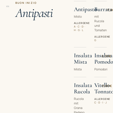
BUON INIZIO
01
Antipasti
Antipasto
Burrata
17,0
Misto
mit
Rucola
ALLERGENE
und
A · C · D ·
Tomaten
H · G · L
ALLERGENE
G
Insalata
Insalata
8,00 €
Mista
Pomodo
Mista
Pomodori
Insalata
Vitello
11,00 €
Rucola
Tonnat
Rucola
ALLERGENE
C · D · I · J
mit
Grana
Padano