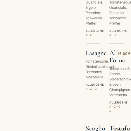
Guanciale,
Tomatensoße
Eigelb,
Guanciale,
Pecorino,
Pecorino,
schwarzer
schwarzer
Pfeffer
Pfeffer
ALLERGENE
ALLERGENE
A · C
A · C
Lasagne
Al
16,00 €
Forno
Tomatensoße,
Rinderhackfleisch,
Tomatensoße
Bechamel,
Sahne,
Mozzarella
Vorderschink
Erbsen,
ALLERGENE
A · C · G ·
Champignon,
L
Mozzarella
ALLERGENE
A · C · G ·
L
Scoglio
Tartufo
24,00 €