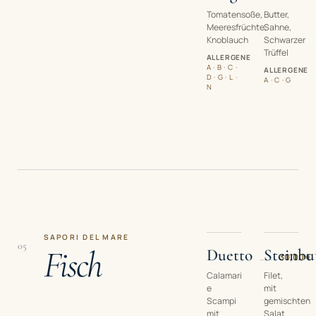
Tomatensoße,
Butter,
Meeresfrüchte,
Sahne,
Knoblauch
Schwarzer
Trüffel
ALLERGENE
A · B · C ·
ALLERGENE
D · G · L ·
A · C · G
N
SAPORI DEL MARE
05
Fisch
Duetto
Steinbu
30,00 €
Calamari
Filet,
e
mit
Scampi
gemischten
mit
Salat