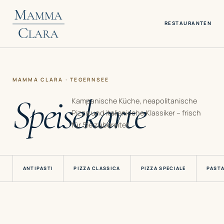
RESTAURANT
EN
MAMMA CLARA · TEGERNSEE
Speisekarte
Kampanische Küche, neapolitanische
Pizza und italienische Klassiker – frisch
für Sie zubereitet.
ANTIPASTI
PIZZA CLASSICA
PIZZA SPECIALE
PASTA