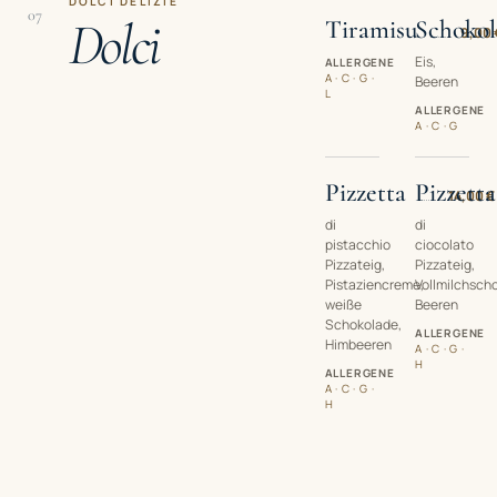
DOLCI DELIZIE
07
Dolci
Tiramisu
Schoko
9,00 
Eis,
ALLERGENE
A · C · G ·
Beeren
L
ALLERGENE
A · C · G
Pizzetta
Pizzetta
14,00 €
di
di
pistacchio
ciocolato
Pizzateig,
Pizzateig,
Pistaziencreme,
Vollmilchsch
weiße
Beeren
Schokolade,
ALLERGENE
Himbeeren
A · C · G ·
H
ALLERGENE
A · C · G ·
H