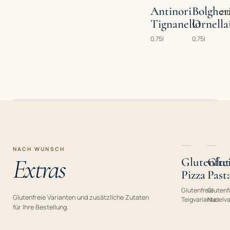
Antinori
Bolgher
210
Tignanello
Ornella
0,75l
0,75l
NACH WUNSCH
Extras
Glutenfre
Glut
Pizza
Past
Glutenfreie
Glutenf
Glutenfreie Varianten und zusätzliche Zutaten
Teigvariante
Nudelva
für Ihre Bestellung.