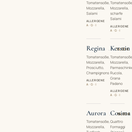
Tomatensoße,
Tomatensoße
Mozzarella,
Mozzarella,
Salami
scharfe
Salami
ALLERGENE
A · G · I
ALLERGENE
A · G · I
Regina
Kerstin
15,00 €
Tomatensoße,
Tomatensoße
Mozzarella,
Mozzarella,
Prosciutto,
Parmaschink
Champignons
Rucola,
Grana
ALLERGENE
Padano
A · G · I
ALLERGENE
A · G · I
Aurora
Cosima
16,00 €
Tomatensoße,
Quattro
Mozzarella,
Formaggi