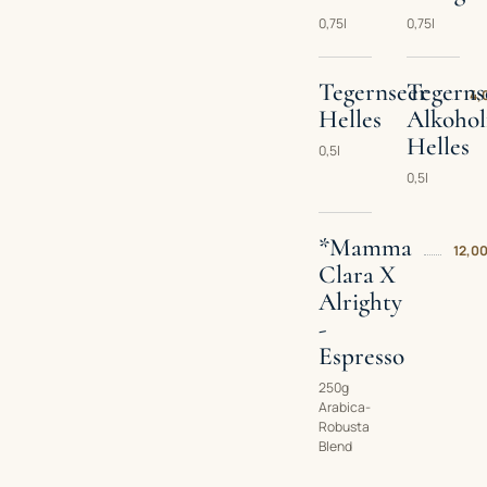
0,75l
0,75l
Tegernseer
Tegerns
4,
Helles
Alkohol
Helles
0,5l
0,5l
*Mamma
12,00
Clara X
Alrighty
-
Espresso
250g
Arabica-
Robusta
Blend