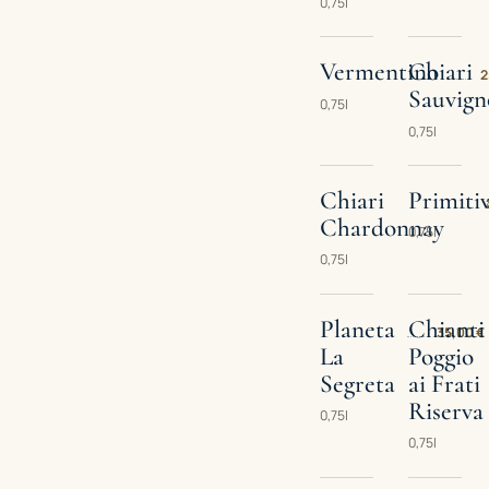
0,75l
Vermentino
Chiari
2
Sauvign
0,75l
0,75l
Chiari
Primiti
Chardonnay
0,75l
0,75l
Planeta
Chianti
35,00 €
La
Poggio
Segreta
ai Frati
Riserva
0,75l
0,75l