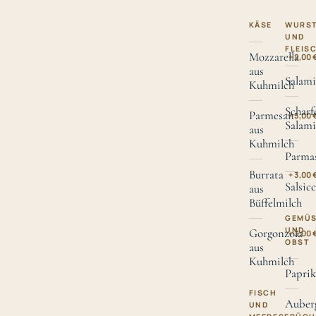
KÄSE
WURS
UND
FLEIS
Mozzarella
+ 2,00 
aus
Salami
Kuhmilch
Scharf
Parmesan
+ 5,00 
Salami
aus
Kuhmilch
Parma
Burrata
+ 3,00 
Salsicc
aus
Büffelmilch
GEMÜ
UND
Gorgonzola
+ 3,00 
OBST
aus
Kuhmilch
Paprik
FISCH
Auber
UND