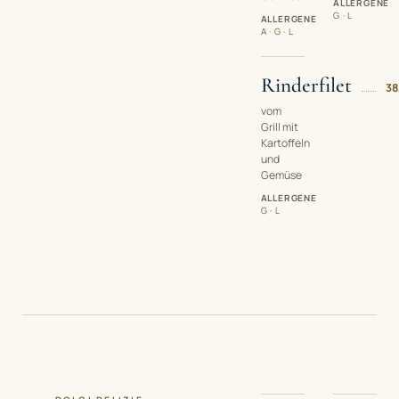
ALLERGENE
G · L
ALLERGENE
A · G · L
Rinderfilet
38
vom
Grill mit
Kartoffeln
und
Gemüse
ALLERGENE
G · L