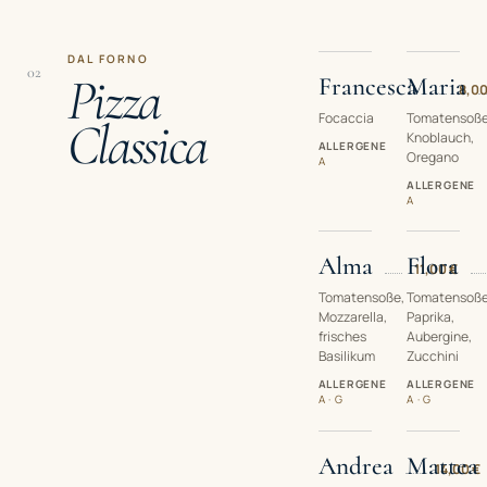
DAL FORNO
02
Pizza
Francesca
Maria
8,00
Focaccia
Tomatensoße
Classica
Knoblauch,
ALLERGENE
Oregano
A
ALLERGENE
A
Alma
Flora
11,00 €
Tomatensoße,
Tomatensoße
Mozzarella,
Paprika,
frisches
Aubergine,
Basilikum
Zucchini
ALLERGENE
ALLERGENE
A · G
A · G
Andrea
Mattea
14,00 €