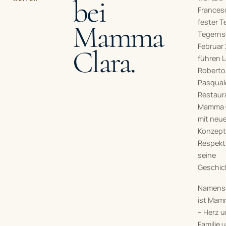
bei
Francesc
fester Te
Mamma
Tegernse
Februar
Clara.
führen L
Roberto
Pasqual
Restaura
Mamma C
mit neu
Konzept 
Respekt 
seine
Geschic
Namens
ist Mam
– Herz u
Familie 