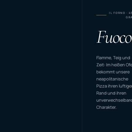
IL FORNO · 4
GR
Fuoco
Flamme, Teig und
Zeit: Im heißen Of
bekommt unsere
neapolitanische
Pizza ihren luftig
Rand und ihren
unverwechselbar
Charakter.