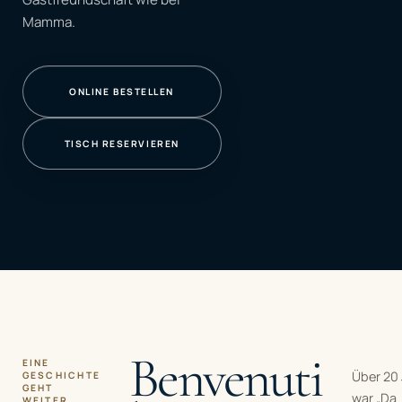
Mamma.
ONLINE BESTELLEN
TISCH RESERVIEREN
Benvenuti
EINE
Über 20
GESCHICHTE
GEHT
war „Da
WEITER