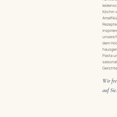
leidensc
Köchin 
Amalfikü
Rezepte
inspirie
unsere 
dem Hol
hausge
Pasta u
saisona
Gerichte
Wir fr
auf Sie.